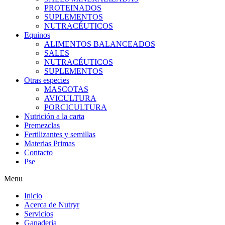
PROTEINADOS
SUPLEMENTOS
NUTRACÉUTICOS
Equinos
ALIMENTOS BALANCEADOS
SALES
NUTRACÉUTICOS
SUPLEMENTOS
Otras especies
MASCOTAS
AVICULTURA
PORCICULTURA
Nutrición a la carta
Premezclas
Fertilizantes y semillas
Materias Primas
Contacto
Pse
Menu
Inicio
Acerca de Nutryr
Servicios
Ganaderia