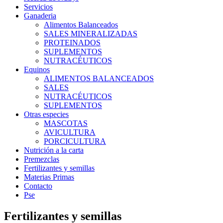
Servicios
Ganaderia
Alimentos Balanceados
SALES MINERALIZADAS
PROTEINADOS
SUPLEMENTOS
NUTRACÉUTICOS
Equinos
ALIMENTOS BALANCEADOS
SALES
NUTRACÉUTICOS
SUPLEMENTOS
Otras especies
MASCOTAS
AVICULTURA
PORCICULTURA
Nutrición a la carta
Premezclas
Fertilizantes y semillas
Materias Primas
Contacto
Pse
Fertilizantes y semillas